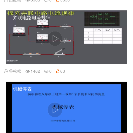
并联电路电流规律
谷松松
1462
0
63
机械停表