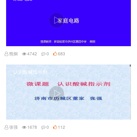
熊炯
4742
0
683
认识酸碱指示剂
张强
1678
0
112