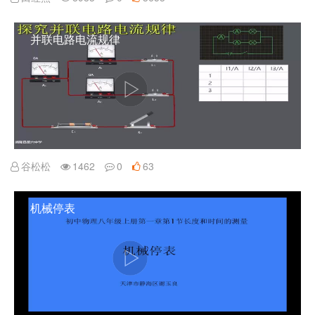
并联电路电流规律
谷松松
1462
0
63
机械停表