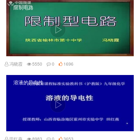
限制电路
冯晓霞
5550
0
1696
溶液的导电性
田红燕
8983
0
3653