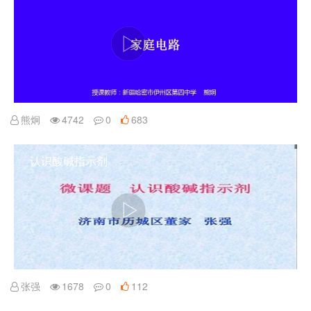
熊炯
4742
0
683
认识酸碱指示剂
张强
1678
0
112